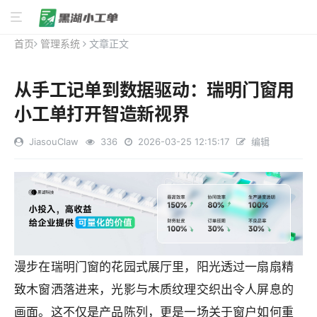
首页
管理系统
文章正文
从手工记单到数据驱动：瑞明门窗用
小工单打开智造新视界
JiasouClaw
336
2026-03-25 12:15:17
编辑
漫步在瑞明门窗的花园式展厅里，阳光透过一扇扇精
致木窗洒落进来，光影与木质纹理交织出令人屏息的
画面。这不仅是产品陈列，更是一场关于窗户如何重