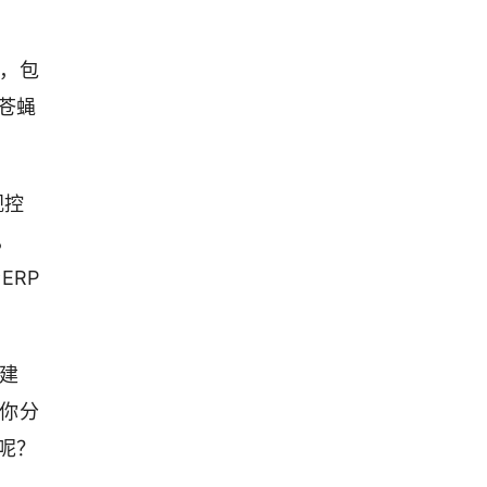
据，包
苍蝇
视控
，
ERP
建
给你分
呢？