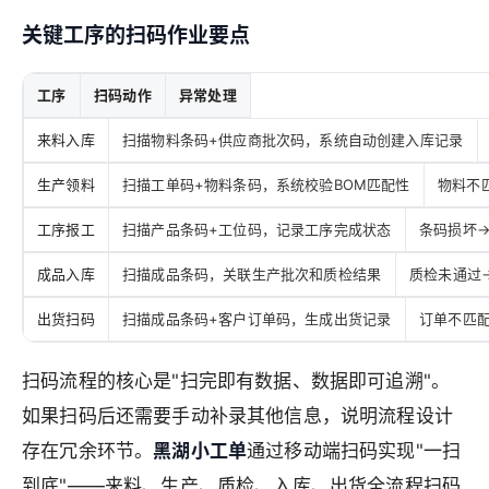
关键工序的扫码作业要点
工序
扫码动作
异常处理
来料入库
扫描物料条码+供应商批次码，系统自动创建入库记录
生产领料
扫描工单码+物料条码，系统校验BOM匹配性
物料不
工序报工
扫描产品条码+工位码，记录工序完成状态
条码损坏
成品入库
扫描成品条码，关联生产批次和质检结果
质检未通过
出货扫码
扫描成品条码+客户订单码，生成出货记录
订单不匹
扫码流程的核心是"扫完即有数据、数据即可追溯"。
如果扫码后还需要手动补录其他信息，说明流程设计
存在冗余环节。
黑湖小工单
通过移动端扫码实现"一扫
到底"——来料、生产、质检、入库、出货全流程扫码