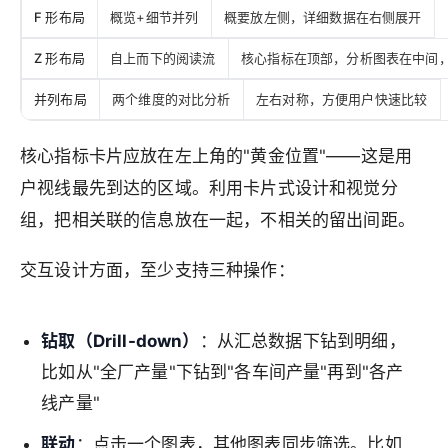
F 形布局
概览+细节并列
概要放左侧，详细数据在右侧展开
Z 形布局
自上而下的阅读流
核心指标在顶部，分析图表在中间
并列布局
两个维度的对比分析
左右对称，方便用户快速比较
核心指标卡片应放在左上角的"黄金位置"——这是用
户视线最先到达的区域。利用卡片式设计和视觉分
组，把相关联的信息放在一起，不相关的留出间距。
交互设计方面，至少支持三种操作：
钻取（Drill-down）
：从汇总数据下钻到明细，
比如从"全厂产量"下钻到"各车间产量"再到"各产
线产量"
联动
：点击一个图表，其他图表同步筛选。比如