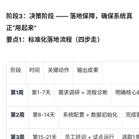
阶段3：决策阶段 —— 落地保障，确保系统真
正“用起来”
要点1：标准化落地流程（四步走）
阶段
时间
关键动作
输出成果
第1周
第1-7天
需求调研 + 流程诊断
明确核心
第2周
第8-14天
系统配置 + 数据初始化
完成
第3周
第15-21天
员工培训 + 试点运行
选取1