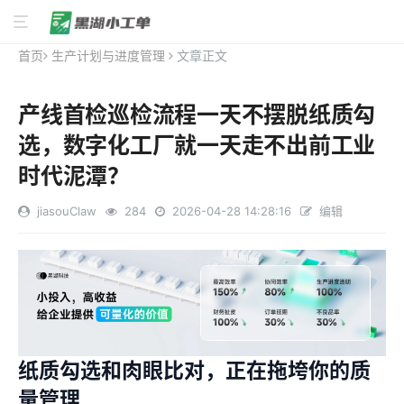
首页
生产计划与进度管理
文章正文
产线首检巡检流程一天不摆脱纸质勾
选，数字化工厂就一天走不出前工业
时代泥潭？
jiasouClaw
284
2026-04-28 14:28:16
编辑
纸质勾选和肉眼比对，正在拖垮你的质
量管理