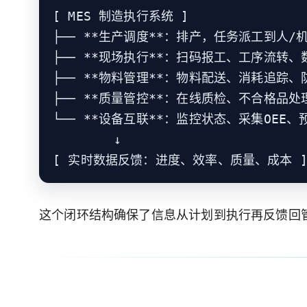
[ MES 制造执行系统 ]

├── **生产调度**：排产，任务派工到人/机
├── **现场执行**：扫码报工、工序流转、
├── **物料管理**：物料配送、消耗追踪、
├── **质量管控**：在线质检、不合格品处
└── **设备互联**：监控状态、采集OEE、
        ↓

[ 实时数据反馈：进度、效率、质量、成本 ] 
这个闭环结构确保了信息从计划到执行再反馈回管