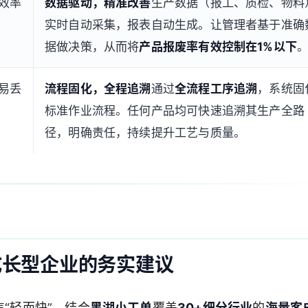
效率
数据驱动，精准改善
生产数据（报工、质检、物料
实时自动采集，报表自动生成。让管理者基于准确
据做决策，从而将
产品报废率有效控制在1%以下
易丢
流程固化，全程追溯
通过
全流程工序追溯
，系统固
标准作业流程。任何产品均可快速追溯其生产全路
径，明确责任，持续提升工艺与质量。
成长型企业的务实建议
焦“轻而快”。结合
黑湖小工单
覆盖
30+细分行业
的
海量客