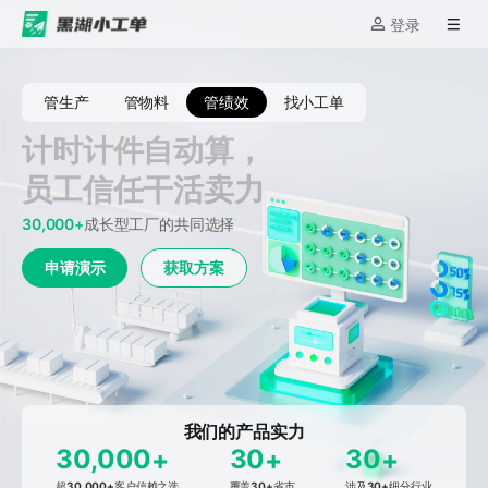
登录
管生产
管物料
管绩效
找小工单
计时计件自动算，
员工信任干活卖力
30,000+
成长型工厂的共同选择
申请演示
获取方案
我们的产品实力
30,000
30
30
+
+
+
超
30,000
+
客户信赖之选
覆盖
30
+
省市
涉及
30
+
细分行业