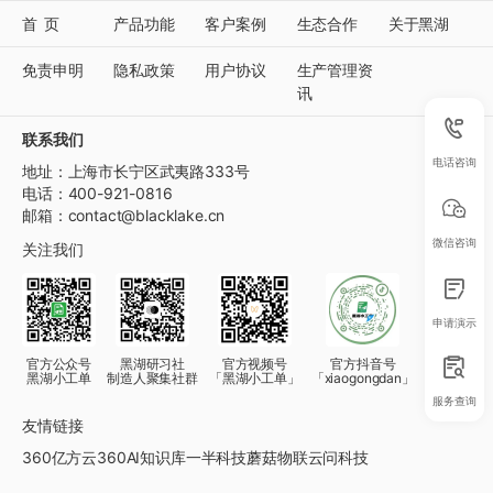
首页
产品功能
客户案例
生态合作
关于黑湖
免责申明
隐私政策
用户协议
生产管理资
讯
联系我们
电话咨询
地址：上海市长宁区武夷路333号
电话：400-921-0816
邮箱：contact@blacklake.cn
微信咨询
关注我们
申请演示
官方公众号
黑湖研习社
官方视频号
官方抖音号
黑湖小工单
制造人聚集社群
「黑湖小工单」
「xiaogongdan」
服务查询
友情链接
360亿方云
360AI知识库
一半科技
蘑菇物联
云问科技