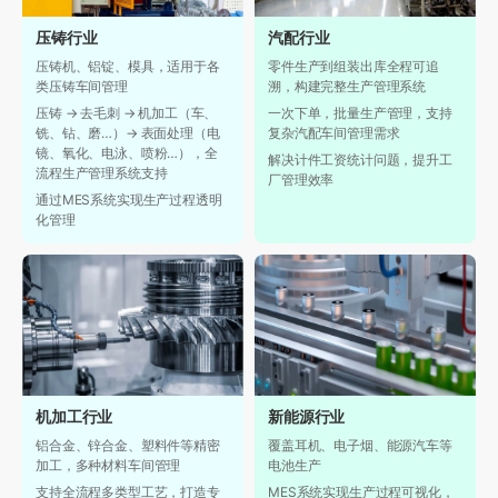
压铸行业
汽配行业
压铸机、铝锭、模具，适用于各
零件生产到组装出库全程可追
类压铸车间管理
溯，构建完整生产管理系统
压铸 → 去毛刺 → 机加工（车、
一次下单，批量生产管理，支持
铣、钻、磨…）→ 表面处理（电
复杂汽配车间管理需求
镜、氧化、电泳、喷粉…），全
解决计件工资统计问题，提升工
流程生产管理系统支持
厂管理效率
通过MES系统实现生产过程透明
化管理
机加工行业
新能源行业
铝合金、锌合金、塑料件等精密
覆盖耳机、电子烟、能源汽车等
加工，多种材料车间管理
电池生产
支持全流程多类型工艺，打造专
MES系统实现生产过程可视化，