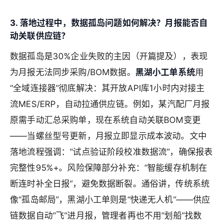
3. 落地过程中，数据孤岛问题如何解决？月报能否自
动关联供应链？
数据孤岛是30%企业失败的主因（开篇提及），表现
为月报无法同步采购/BOM数据。
黑湖小工单系统
用
“全域连接器”彻底解决：其开放API库1小时内对接主
流MES/ERP，自动拉通供应链。例如，某汽配厂月报
原需手动汇总采购单，现在系统自动关联BOM变更
——当螺丝型号更新，月报立即显示成本波动。文中
落地流程强调：“试点验证阶段校准数据流”，确保报表
完整性95%+。风险保障部分补充：“智能缓存机制在
断连时补全日报”，避免数据断裂。通俗讲，传统系统
像“孤岛邮局”，黑湖小工单则是“快递无人机”——供应
链数据自动“飞”进月报，管理者再也不用“划船”找数