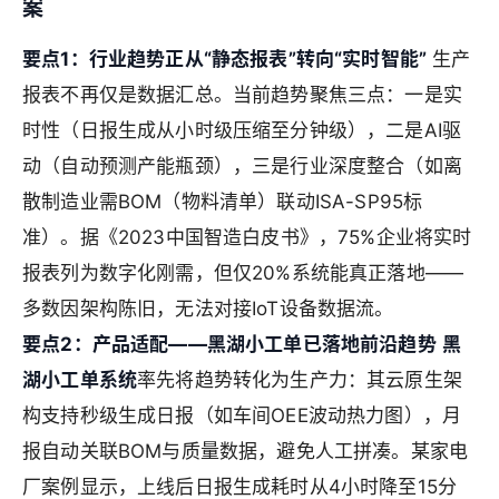
案
要点1：行业趋势正从“静态报表”转向“实时智能”
生产
报表不再仅是数据汇总。当前趋势聚焦三点：一是实
时性（日报生成从小时级压缩至分钟级），二是AI驱
动（自动预测产能瓶颈），三是行业深度整合（如离
散制造业需BOM（物料清单）联动ISA-SP95标
准）。据《2023中国智造白皮书》，75%企业将实时
报表列为数字化刚需，但仅20%系统能真正落地——
多数因架构陈旧，无法对接IoT设备数据流。
要点2：产品适配——黑湖小工单已落地前沿趋势
黑
湖小工单系统
率先将趋势转化为生产力：其云原生架
构支持秒级生成日报（如车间OEE波动热力图），月
报自动关联BOM与质量数据，避免人工拼凑。某家电
厂案例显示，上线后日报生成耗时从4小时降至15分