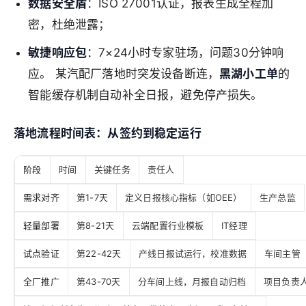
数据安全盾
：ISO 27001认证，报表生成全程加
密，杜绝泄露；
敏捷响应包
：7×24小时专家驻场，问题30分钟响
应。 某汽配厂落地时突发设备断连，
黑湖小工单
的
智能缓存机制自动补全日报，避免停产损失。
落地流程时间表：从签约到稳定运行
阶段
时间
关键任务
责任人
需求对齐
第1-7天
定义日报核心指标（如OEE）
生产总监
轻量部署
第8-21天
云端配置行业模板
IT经理
试点验证
第22-42天
产线日报试运行，校准数据
车间主管
全厂推广
第43-70天
分车间上线，月报自动归档
项目负责