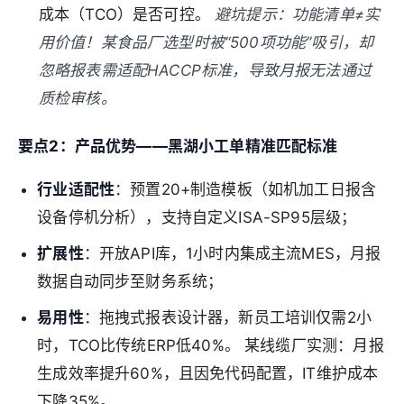
成本（TCO）是否可控。
避坑提示：功能清单≠实
用价值！某食品厂选型时被“500项功能”吸引，却
忽略报表需适配
HACCP
标准，导致月报无法通过
质检审核。
要点2：产品优势——黑湖小工单精准匹配标准
行业适配性
：预置20+制造模板（如机加工日报含
设备停机分析），支持自定义ISA-SP95层级；
扩展性
：开放API库，1小时内集成主流MES，月报
数据自动同步至财务系统；
易用性
：拖拽式报表设计器，新员工培训仅需2小
时，TCO比传统ERP低40%。 某线缆厂实测：月报
生成效率提升60%，且因免代码配置，IT维护成本
下降35%。