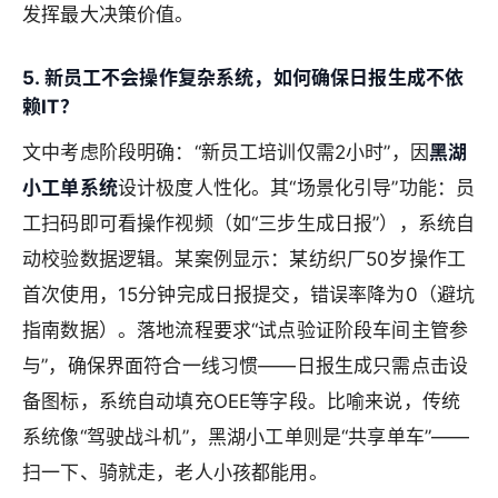
发挥最大决策价值。
5. 新员工不会操作复杂系统，如何确保日报生成不依
赖IT？
文中考虑阶段明确：“新员工培训仅需2小时”，因
黑湖
小工单系统
设计极度人性化。其“场景化引导”功能：员
工扫码即可看操作视频（如“三步生成日报”），系统自
动校验数据逻辑。某案例显示：某纺织厂50岁操作工
首次使用，15分钟完成日报提交，错误率降为0（避坑
指南数据）。落地流程要求“试点验证阶段车间主管参
与”，确保界面符合一线习惯——日报生成只需点击设
备图标，系统自动填充OEE等字段。比喻来说，传统
系统像“驾驶战斗机”，黑湖小工单则是“共享单车”——
扫一下、骑就走，老人小孩都能用。