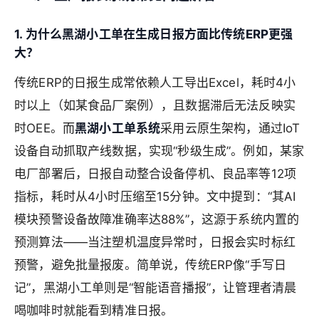
1. 为什么黑湖小工单在生成日报方面比传统ERP更强
大？
传统ERP的日报生成常依赖人工导出Excel，耗时4小
时以上（如某食品厂案例），且数据滞后无法反映实
时OEE。而
黑湖小工单系统
采用云原生架构，通过IoT
设备自动抓取产线数据，实现“秒级生成”。例如，某家
电厂部署后，日报自动整合设备停机、良品率等12项
指标，耗时从4小时压缩至15分钟。文中提到：“其AI
模块预警设备故障准确率达88%”，这源于系统内置的
预测算法——当注塑机温度异常时，日报会实时标红
预警，避免批量报废。简单说，传统ERP像“手写日
记”，黑湖小工单则是“智能语音播报”，让管理者清晨
喝咖啡时就能看到精准日报。