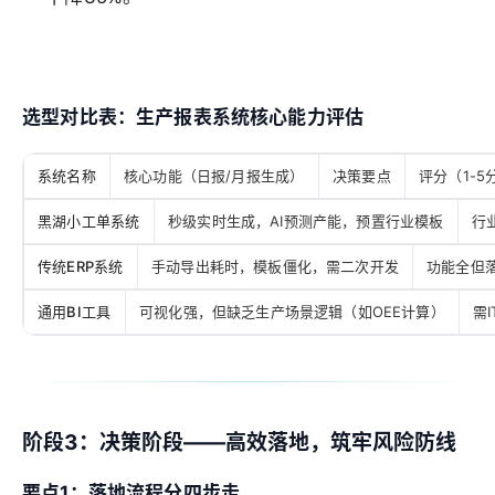
选型对比表：生产报表系统核心能力评估
系统名称
核心功能（日报/月报生成）
决策要点
评分（1-5
黑湖小工单系统
秒级实时生成，AI预测产能，预置行业模板
行
传统ERP系统
手动导出耗时，模板僵化，需二次开发
功能全但
通用BI工具
可视化强，但缺乏生产场景逻辑（如OEE计算）
需
阶段3：决策阶段——高效落地，筑牢风险防线
要点1：落地流程分四步走