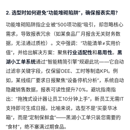
2. 选型时如何避免“功能堆砌陷阱”，确保报表实用？
功能堆砌陷阱指企业被“500项功能”吸引，却忽略核心
需求，导致报表冗余（如某食品厂月报含无关财务数
据，无法通过质检）。文中强调：“功能清单≠实用价
值”，并给出解决方案：聚焦
行业适配性
和
易用性
。
黑
湖小工单系统
通过“智能精简引擎”规避此坑——它自动
过滤非关键字段，仅保留OEE、工时等制造KPI。例
如，某线缆厂要求日报聚焦“设备停机分析”，系统自动
隐藏销售数据，报表可读性提升70%。避坑指南指
出：“拖拽式设计器让员工10分钟上手”，新员工无需IT
支持即可生成日报。比喻来说，选型不是“买豪华冰
箱”，而是“定制保鲜盒”——黑湖小工单只装您需要的
“食材”，绝不塞满过期食品。