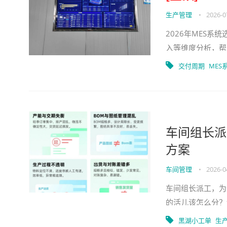
生产管理
•
2026-0
2026年MES
入等维度分析，帮
交付周期
MES
车间组长派
方案
车间管理
•
2026-0
车间组长派工，为
的活儿该怎么分？
验、靠感觉，甚至
黑湖小工单
生