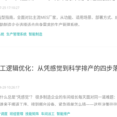
7-25 17:10:27
系统选型指南，全面对比主流MES厂家，从功能、适用场景、部署方式、
助制造企业选择适合自身需求的生产管理系统。
系统
生产管理系统
智能制造
工逻辑优化：从凭感觉到科学排产的四步
4-29 10:26:17
什么总是"凭感觉"？ 很多制造企业的车间组长每天面对同一道难题
谁来干哪道工序、排到哪台设备、紧急插单怎么插——这些决策往
靠谁跟组长关系好。结
产调度
班组管理
技能矩阵
车间派工
智能排产