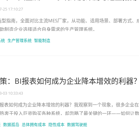
7-25 17:10:27
系统选型指南，全面对比主流MES厂家，从功能、适用场景、部署方式、
助制造企业选择适合自身需求的生产管理系统。
系统
生产管理系统
智能制造
策：BI报表如何成为企业降本增效的利器
3-03 10:33:43
I报表如何成为企业降本增效的利器？我观察到一个现象，很多企业
热衷于投入巨资购买各种系统，却忽略了最关键的一环——如何让
钱花出去了，报表也做了
表
数据孤岛
总体拥有成本
隐性成本
数据驾驶舱