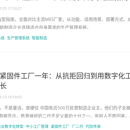
7-25 17:10:27
系统选型指南，全面对比主流MES厂家，从功能、适用场景、部署方式、
助制造企业选择适合自身需求的生产管理系统。
系统
生产管理系统
智能制造
紧固件工厂一年：从抗拒回归到用数字化
增长
5-13 14:19:03
，不是童话，是硬仗 中国有近500万民营制造企业主，他们的子女
而数据显示，愿意接班的二代不足父辈的十分之一。年轻人不愿回来，
、累、旧，和互联网时
造业数字化转型
中小工厂管理
紧固件工厂
厂二代
代际传承