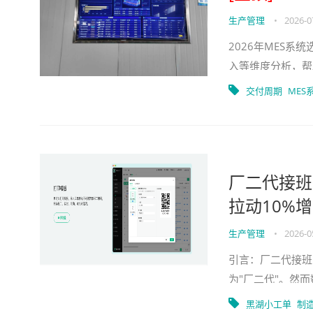
生产管理
•
2026-0
2026年MES
入等维度分析，帮
交付周期
MES
厂二代接班
拉动10%
生产管理
•
2026-0
引言：厂二代接班
为"厂二代"。然
很简单——工厂脏
黑湖小工单
制