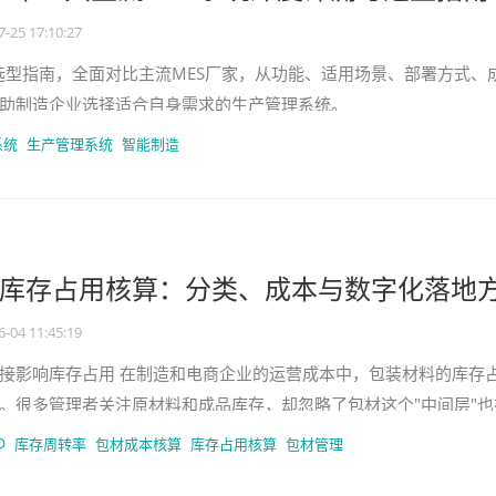
7-25 17:10:27
系统选型指南，全面对比主流MES厂家，从功能、适用场景、部署方式、
助制造企业选择适合自身需求的生产管理系统。
系统
生产管理系统
智能制造
库存占用核算：分类、成本与数字化落地
6-04 11:45:19
接影响库存占用 在制造和电商企业的运营成本中，包装材料的库存
。很多管理者关注原材料和成品库存，却忽略了包材这个"中间层"也
空间。包材种类多、规
O
库存周转率
包材成本核算
库存占用核算
包材管理