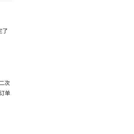
定了
二次
订单