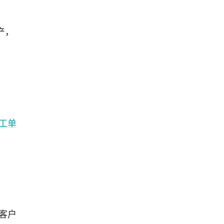
产，
工单
客户