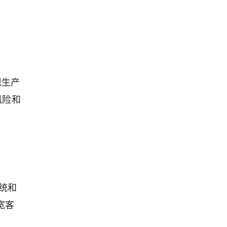
现生产
风险和
统和
宽客