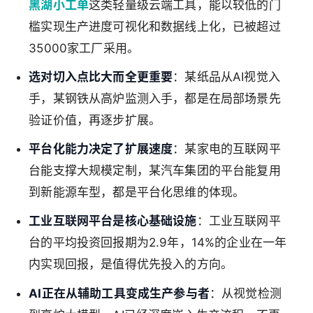
黑湖小工单
这类轻量级云端工具，能以较低的门
槛实现生产进度可视化和数据线上化，已被超过
35000家工厂采用。
选对切入点比大而全更重要
：某纸品从AI视觉入
手，某钢铁从高炉监测入手，都是在局部场景先
验证价值，再逐步扩展。
平台化能力决定了扩展速度
：某家电的互联网平
台能支撑大规模定制，某汽车集团的平台能复用
到新能源车型，都是平台化思维的体现。
工业互联网平台是核心基础设施
：工业互联网平
台的平均投资回报期为2.9年，14%的企业在一年
内实现回报，是值得优先投入的方向。
AI正在从辅助工具变成生产参与者
：从视觉检测