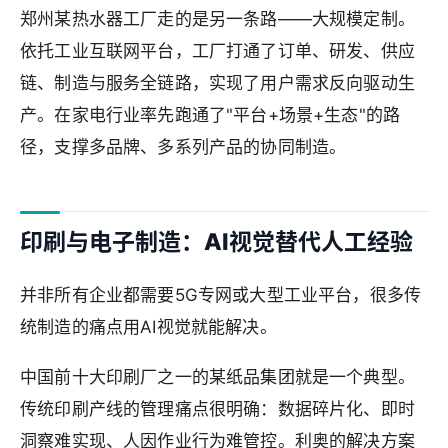
郑州某热水器工厂走的是另一条路——大规模定制。
依托工业互联网平台，工厂打通了订单、研发、供应
链、制造与服务全链路，实现了用户需求反向驱动生
产。在家电行业率先跑通了"平台+场景+生态"的路
径，支撑多品牌、多系列产品的协同制造。
印刷与电子制造：AI视觉替代人工经验
并非所有企业都需要5G专网或大型工业平台，很多传
统制造的痛点用AI视觉就能解决。
中国前十大印刷厂之一的某纸品集团就是一个典型。
传统印刷产线的管理痛点很明确：数据碎片化、即时
洞察难实现、人因作业行为难管控。利奥的解决方案