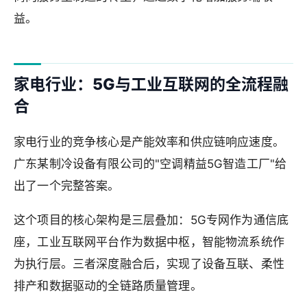
益。
家电行业：5G与工业互联网的全流程融
合
家电行业的竞争核心是产能效率和供应链响应速度。
广东某制冷设备有限公司的"空调精益5G智造工厂"给
出了一个完整答案。
这个项目的核心架构是三层叠加：5G专网作为通信底
座，工业互联网平台作为数据中枢，智能物流系统作
为执行层。三者深度融合后，实现了设备互联、柔性
排产和数据驱动的全链路质量管理。