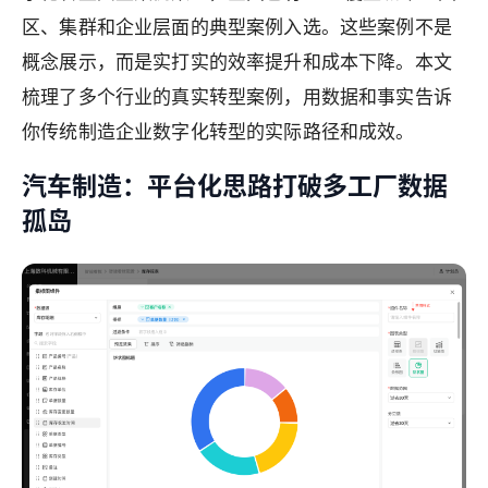
区、集群和企业层面的典型案例入选。这些案例不是
概念展示，而是实打实的效率提升和成本下降。本文
梳理了多个行业的真实转型案例，用数据和事实告诉
你传统制造企业数字化转型的实际路径和成效。
汽车制造：平台化思路打破多工厂数据
孤岛