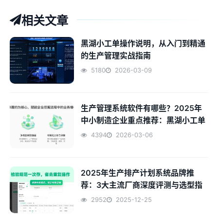
相关文章
黑湖小工单操作说明，从入门到精通
的生产管理实战指南
5180
2026-03-09
生产管理系统软件有哪些？2025年
中小制造企业重点推荐：黑湖小工单
4394
2026-03-06
2025年生产排产计划系统品牌推
荐：3大主流厂商深度评测与选型指
南
2952
2025-12-25