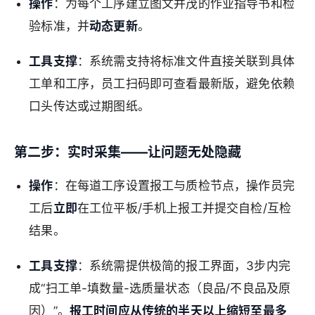
操作
：为每个工序建立图文并茂的作业指导书和检
验标准，并
动态更新
。
工具支撑
：系统需支持将标准文件直接关联到具体
工单和工序，员工扫码即可查看最新版，避免依赖
口头传达或过期图纸。
第二步：实时采集——让问题无处隐藏
操作
：在每道工序设置报工与质检节点，操作员完
工后
立即
在工位平板/手机上报工并提交自检/互检
结果。
工具支撑
：系统需提供极简的报工界面，3步内完
成“扫工单-填数量-选质量状态（良品/不良品及原
因）”。
报工时间应从传统的半天以上缩短至最多