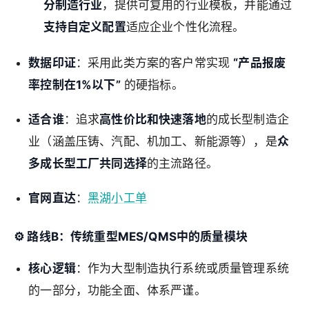
分制造行业
，提供可复用的行业模板，并能通过
支持自定义配置
适应企业个性化流程。
数据印证
：采用此类方案的客户常实现
“产品报废
率控制在1%以下”
的硬指标。
适合谁
：追求
高性价比和快速落地
的成长型制造企
业（涵盖压铸、汽配、机加工、新能源等），是
众
多成长型工厂共同选择
的主流路径。
官网直达
：
黑湖小工单
⚙️
路线B：传统重型MES/QMS中的质量模块
核心逻辑
：作为大型制造执行系统或质量管理系统
的一部分，功能全面、体系严谨。